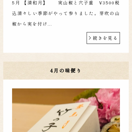
5月 【清和月】 実山椒と穴子重 ¥3500税
込清々しい季節がやって参りました。芽吹の山
椒から実を付け...
続きを見る
4月の味便り